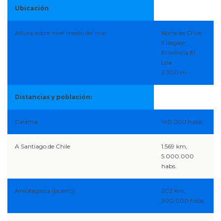
Ubicación
Altura sobre nivel medio del mar
Norte de Chile,
II Región,
Provincia El
Loa
2.300 m
Distancias y población:
Calama
140.000 habs.
A Santiago de Chile
1.569 km,
5.000.000
habs.
Antofagasta (puerto)
202 km,
300.000 habs.