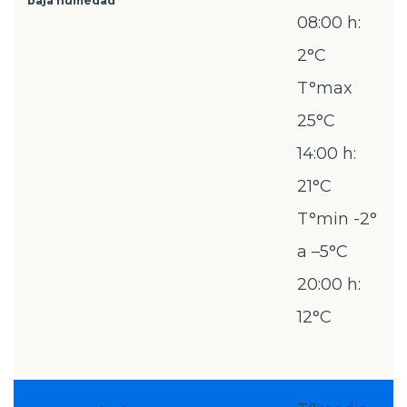
baja humedad
08:00 h:
2°C
T°max
25°C
14:00 h:
21°C
T°min -2°
a –5°C
20:00 h:
12°C