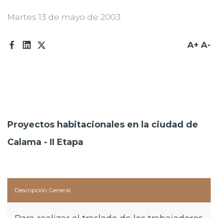
Prensa
Martes 13 de mayo de 2003
Trabaja en Codelco
A+
A-
Transparencia activa
Canales de denuncia
Proveedores
Acceso trabajadores/as
Proyectos habitacionales en la ciudad de
Calama - II Etapa
Descripción General