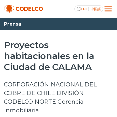
ENG
中国語
Prensa
Transparencia activa
Proyectos
habitacionales en la
Nosotros
Ciudad de CALAMA
Operaciones
Proyectos
CORPORACIÓN NACIONAL DEL
Sustentabilidad
COBRE DE CHILE DIVISIÓN
CODELCO NORTE Gerencia
Innovación
Inmobiliaria
Inversionistas