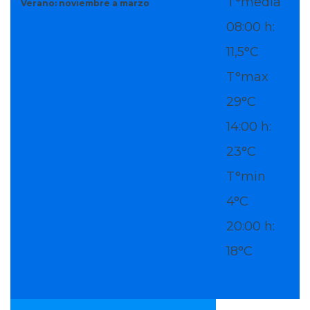
T°media
Verano: noviembre a marzo
08:00 h:
11,5°C
T°max
29°C
14:00 h:
23°C
T°min
4°C
20:00 h:
18°C