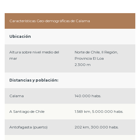
Características Geo-demográficas de Calama
Ubicación
Altura sobre nivel medio del
Norte de Chile, II Región,
mar
Provincia El Loa
2.300 m
Distancias y población:
Calama
140.000 habs.
A Santiago de Chile
1.569 km, 5.000.000 habs.
Antofagasta (puerto)
202 km, 300.000 habs.