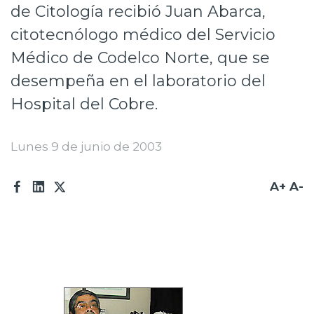
de Citología recibió Juan Abarca,
Prensa
citotecnólogo médico del Servicio
Trabaja en Codelco
Médico de Codelco Norte, que se
Transparencia activa
desempeña en el laboratorio del
Hospital del Cobre.
Canales de denuncia
Proveedores
Lunes 9 de junio de 2003
Acceso trabajadores/as
A+
A-