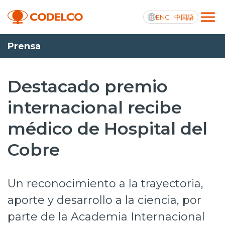
ENG
中国語
Prensa
Transparencia activa
Destacado premio
internacional recibe
Nosotros
médico de Hospital del
Operaciones
Cobre
Proyectos
Sustentabilidad
Un reconocimiento a la trayectoria,
Innovación
aporte y desarrollo a la ciencia, por
parte de la Academia Internacional
Inversionistas