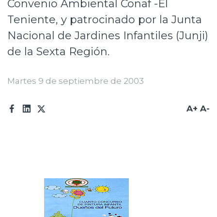
Convenio Ambiental Conaf -El
Prensa
Teniente, y patrocinado por la Junta
Trabaja en Codelco
Nacional de Jardines Infantiles (Junji)
de la Sexta Región.
Transparencia activa
Canales de denuncia
Martes 9 de septiembre de 2003
Proveedores
A+
A-
Acceso trabajadores/as