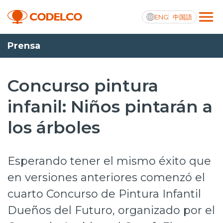
ENG
中国語
Prensa
Transparencia activa
Concurso pintura
infanil: Niños pintarán a
Nosotros
los árboles
Operaciones
Proyectos
Esperando tener el mismo éxito que
Sustentabilidad
en versiones anteriores comenzó el
cuarto Concurso de Pintura Infantil
Innovación
Dueños del Futuro, organizado por el
Inversionistas