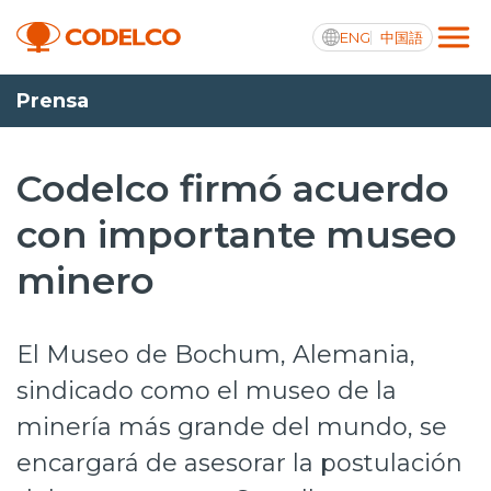
ENG
中国語
Prensa
Transparencia activa
Codelco firmó acuerdo
con importante museo
Nosotros
minero
Operaciones
Proyectos
El Museo de Bochum, Alemania,
Sustentabilidad
sindicado como el museo de la
minería más grande del mundo, se
Innovación
encargará de asesorar la postulación
Inversionistas