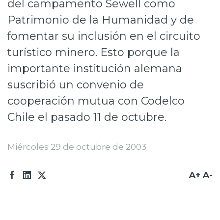
del campamento Sewell como
Prensa
Patrimonio de la Humanidad y de
Trabaja en Codelco
fomentar su inclusión en el circuito
turístico minero. Esto porque la
Transparencia activa
importante institución alemana
Canales de denuncia
suscribió un convenio de
Proveedores
cooperación mutua con Codelco
Chile el pasado 11 de octubre.
Acceso trabajadores/as
Miércoles 29 de octubre de 2003
A+
A-