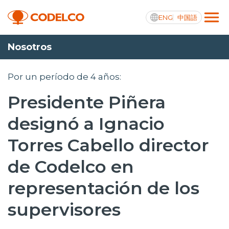
ENG
中国語
Nosotros
Transparencia activa
Por un período de 4 años:
Presidente Piñera
Nosotros
designó a Ignacio
Operaciones
Torres Cabello director
Proyectos
de Codelco en
Sustentabilidad
representación de los
Innovación
supervisores
Inversionistas