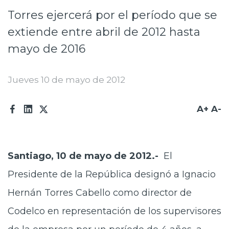
Torres ejercerá por el período que se
Prensa
extiende entre abril de 2012 hasta
Trabaja en Codelco
mayo de 2016
Transparencia activa
Canales de denuncia
Jueves 10 de mayo de 2012
Proveedores
A+
A-
Acceso trabajadores/as
Santiago, 10 de mayo de 2012.-
El
Presidente de la República designó a Ignacio
Hernán Torres Cabello como director de
Codelco en representación de los supervisores