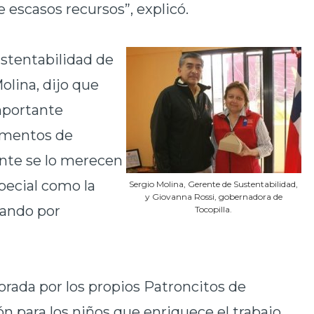
 escasos recursos”, explicó.
ustentabilidad de
lina, dijo que
mportante
momentos de
mente se lo merecen
pecial como la
Sergio Molina, Gerente de Sustentabilidad,
y Giovanna Rossi, gobernadora de
rando por
Tocopilla.
lorada por los propios Patroncitos de
ón para los niños que enriquece el trabajo