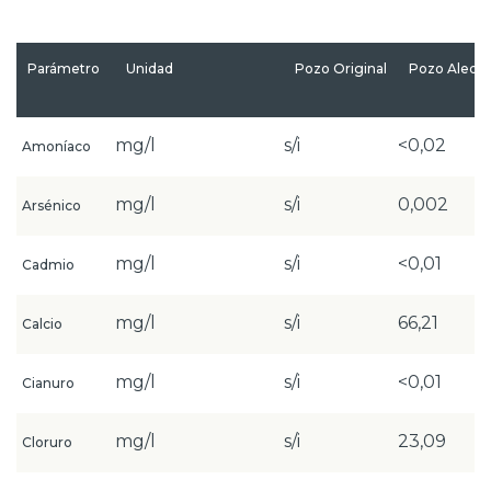
Parámetro
Unidad
Pozo Original
Pozo Aleda
mg/l
s/i
<0,02
Amoníaco
mg/l
s/i
0,002
Arsénico
mg/l
s/i
<0,01
Cadmio
mg/l
s/i
66,21
Calcio
mg/l
s/i
<0,01
Cianuro
mg/l
s/i
23,09
Cloruro