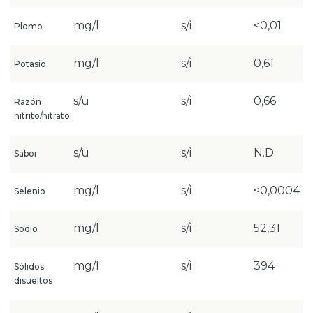
mg/l
s/i
<0,01
Plomo
mg/l
s/i
0,61
Potasio
s/u
s/i
0,66
Razón
nitrito/nitrato
s/u
s/i
N.D.
Sabor
mg/l
s/i
<0,0004
Selenio
mg/l
s/i
52,31
Sodio
mg/l
s/i
394
Sólidos
disueltos