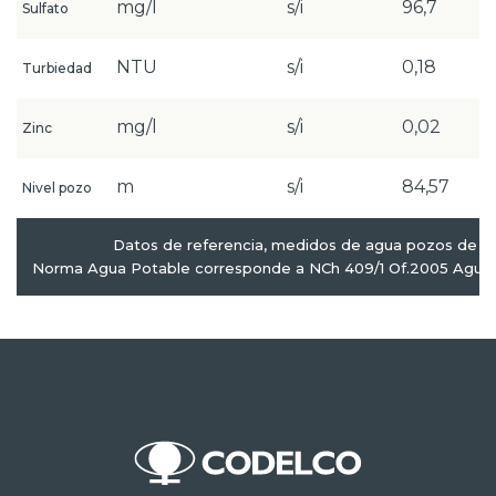
mg/l
s/i
96,7
Sulfato
NTU
s/i
0,18
Turbiedad
mg/l
s/i
0,02
Zinc
m
s/i
84,57
Nivel pozo
Datos de referencia, medidos de agua pozos de p
Norma Agua Potable corresponde a NCh 409/1 Of.2005 Agua P