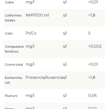
mg/l
s/i
<0,01
Cobre
NMP/100 ml
s/i
<1,8
Coliformes
totales
Pt/Co
s/i
5
Color
mg/l
s/i
<0,002
Compuestos
fenólicos
mg/l
s/i
<0,01
Cromo total
Presencia/Ausencia
s/i
<1,8
Escherichia
coli
mg/l
s/i
0,06
Fluoruro
mg/l
s/i
0,02
Hierro