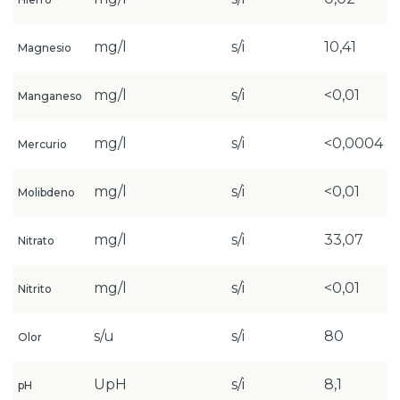
mg/l
s/i
10,41
Magnesio
mg/l
s/i
<0,01
Manganeso
mg/l
s/i
<0,0004
Mercurio
mg/l
s/i
<0,01
Molibdeno
mg/l
s/i
33,07
Nitrato
mg/l
s/i
<0,01
Nitrito
s/u
s/i
80
Olor
UpH
s/i
8,1
pH