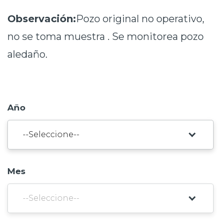
Prensa
Observación:
Pozo original no operativo,
Trabaja en Codelco
no se toma muestra . Se monitorea pozo
aledaño.
Transparencia activa
Canales de denuncia
Proveedores
Año
Acceso trabajadores/as
Mes