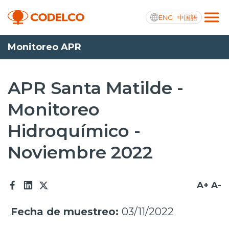
ENG
中国語
Monitoreo APR
Transparencia activa
APR Santa Matilde -
Monitoreo
Nosotros
Hidroquímico -
Operaciones
Noviembre 2022
Proyectos
Sustentabilidad
A+
A-
Innovación
Fecha de muestreo:
03/11/2022
Inversionistas