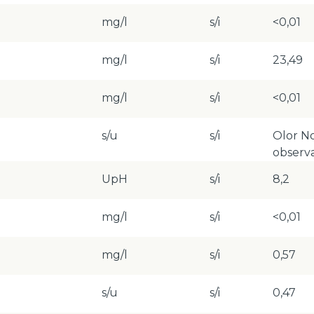
mg/l
s/i
<0,01
mg/l
s/i
23,49
mg/l
s/i
<0,01
s/u
s/i
Olor N
observ
UpH
s/i
8,2
mg/l
s/i
<0,01
mg/l
s/i
0,57
s/u
s/i
0,47