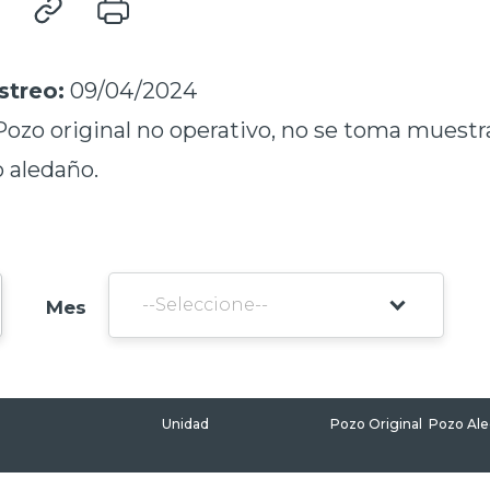
streo:
09/04/2024
ozo original no operativo, no se toma muestra
 aledaño.
Mes
Unidad
Pozo Original
Pozo Al