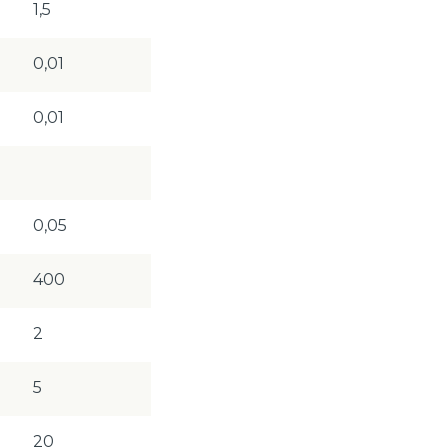
1,5
0,01
0,01
0,05
400
2
5
20