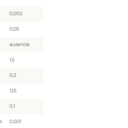
0,002
0,05
ausencia
1,5
0,3
125
0,1
4
0,001