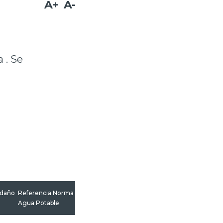
A+
A-
 . Se
edaño
Referencia Norma
Agua Potable