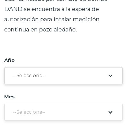
Prensa
DAND se encuentra a la espera de
autorización para intalar medición
Trabaja en Codelco
continua en pozo aledaño.
Transparencia activa
Canales de denuncia
Proveedores
Año
Acceso trabajadores/as
Mes