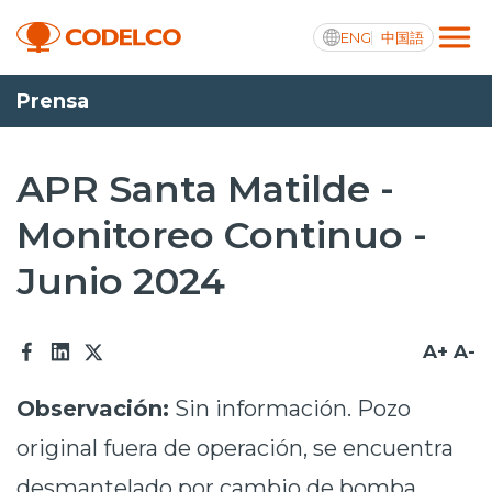
ENG
中国語
Prensa
Transparencia activa
APR Santa Matilde -
Monitoreo Continuo -
Nosotros
Junio 2024
Operaciones
Proyectos
A+
A-
Sustentabilidad
Observación:
Sin información. Pozo
Innovación
original fuera de operación, se encuentra
Inversionistas
desmantelado por cambio de bomba.