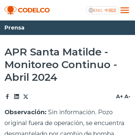
ENG
中国語
Prensa
Transparencia activa
APR Santa Matilde -
Monitoreo Continuo -
Nosotros
Abril 2024
Operaciones
Proyectos
A+
A-
Sustentabilidad
Observación:
Sin información. Pozo
Innovación
original fuera de operación, se encuentra
Inversionistas
desmantelado por cambio de bomba.