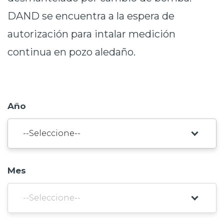
Prensa
DAND se encuentra a la espera de
autorización para intalar medición
Trabaja en Codelco
continua en pozo aledaño.
Transparencia activa
Canales de denuncia
Proveedores
Año
Acceso trabajadores/as
Mes