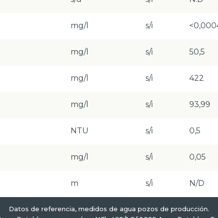
mg/l
s/i
<0,000
mg/l
s/i
50,5
mg/l
s/i
422
mg/l
s/i
93,99
NTU
s/i
0,5
mg/l
s/i
0,05
m
s/i
N/D
Datos de referencia, medidos de agua pozos de producción.