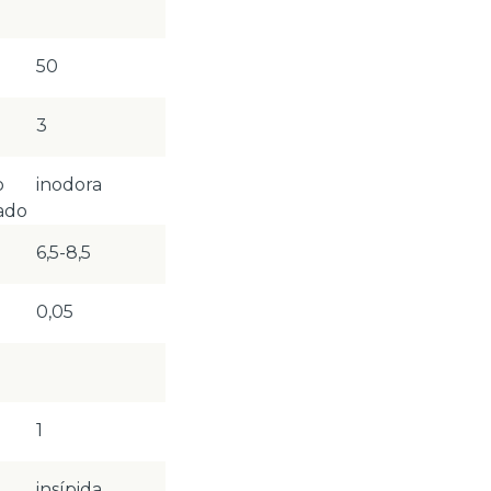
50
3
o
inodora
ado
6,5-8,5
0,05
1
insípida