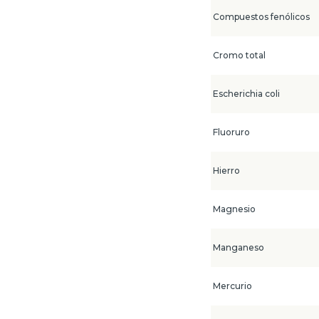
Compuestos fenólicos
Cromo total
Escherichia coli
Fluoruro
Hierro
Magnesio
Manganeso
Mercurio