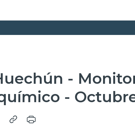
uechún - Monito
químico - Octubr