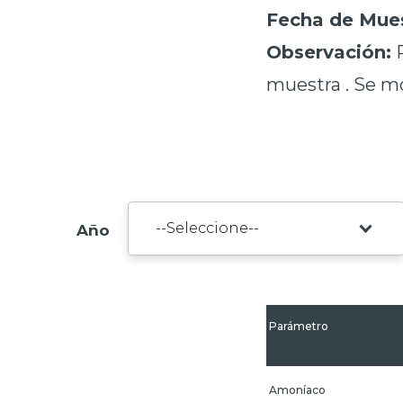
Fecha de Mues
Observación:
P
muestra . Se m
Año
Parámetro
Amoníaco