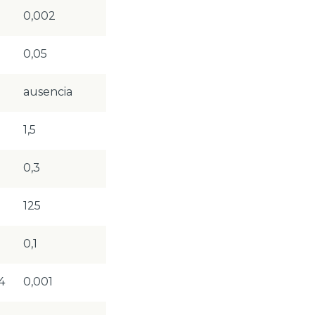
0,002
0,05
ausencia
1,5
0,3
125
0,1
4
0,001