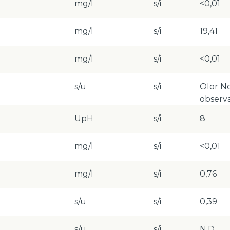
mg/l
s/i
<0,01
mg/l
s/i
19,41
mg/l
s/i
<0,01
s/u
s/i
Olor N
observ
UpH
s/i
8
mg/l
s/i
<0,01
mg/l
s/i
0,76
s/u
s/i
0,39
s/u
s/i
N.D