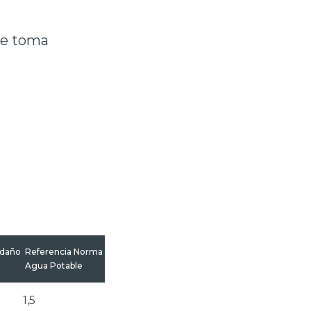
se toma
edaño
Referencia Norma
Agua Potable
1,5