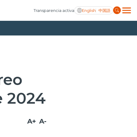
English
中国語
Transparencia activa
reo
e 2024
A+
A-