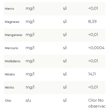
mg/l
s/i
<0,01
Hierro
mg/l
s/i
8,39
Magnesio
mg/l
s/i
<0,01
Manganeso
mg/l
s/i
<0,0004
Mercurio
mg/l
s/i
<0,01
Molibdeno
mg/l
s/i
14,11
Nitrato
mg/l
s/i
<0,01
Nitrito
s/u
s/i
Olor No
Olor
observado