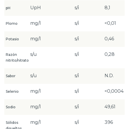
UpH
s/i
8,1
pH
mg/l
s/i
<0,01
Plomo
mg/l
s/i
0,46
Potasio
s/u
s/i
0,28
Razón
nitrito/nitrato
s/u
s/i
N.D.
Sabor
mg/l
s/i
<0,0004
Selenio
mg/l
s/i
49,61
Sodio
mg/l
s/i
396
Sólidos
disueltos