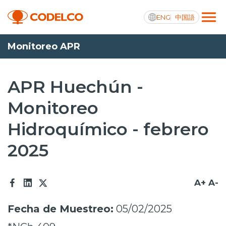
ENG
中国語
Monitoreo APR
Transparencia activa
APR Huechún -
Monitoreo
Nosotros
Hidroquímico - febrero
Operaciones
2025
Proyectos
Sustentabilidad
A+
A-
Innovación
Fecha de Muestreo:
05/02/2025
Inversionistas