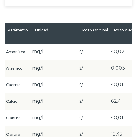
Parámetro
Unidad
Pozo Original
Pozo Aleda
mg/l
s/i
<0,02
Amoníaco
mg/l
s/i
0,003
Arsénico
mg/l
s/i
<0,01
Cadmio
mg/l
s/i
62,4
Calcio
mg/l
s/i
<0,01
Cianuro
mg/l
s/i
15,45
Cloruro