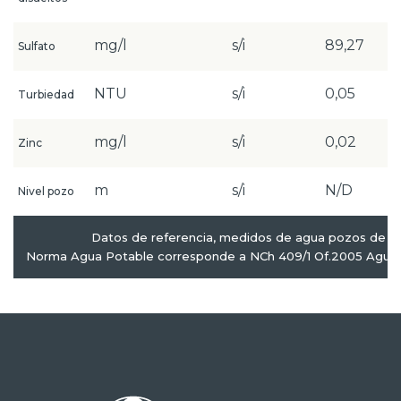
mg/l
s/i
89,27
Sulfato
NTU
s/i
0,05
Turbiedad
mg/l
s/i
0,02
Zinc
m
s/i
N/D
Nivel pozo
Datos de referencia, medidos de agua pozos de p
Norma Agua Potable corresponde a NCh 409/1 Of.2005 Agua P