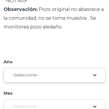
*NCh 409
Prensa
Observación:
Pozo original no abastece a
Trabaja en Codelco
la comunidad, no se toma muestra . Se
monitorea pozo aledaño.
Transparencia activa
Canales de denuncia
Proveedores
Acceso trabajadores/as
Año
Mes