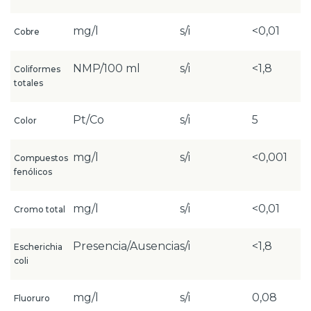
mg/l
s/i
<0,01
Cobre
NMP/100 ml
s/i
<1,8
Coliformes
totales
Pt/Co
s/i
5
Color
mg/l
s/i
<0,001
Compuestos
fenólicos
mg/l
s/i
<0,01
Cromo total
Presencia/Ausencia
s/i
<1,8
Escherichia
coli
mg/l
s/i
0,08
Fluoruro