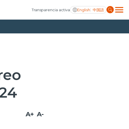
English
中国語
Transparencia activa
reo
024
A+
A-