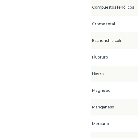
Compuestos fenólicos
Cromo total
Escherichia coli
Fluoruro
Hierro
Magnesio
Manganeso
Mercurio