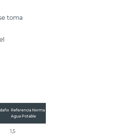
 se toma
el
edaño
Referencia Norma
Agua Potable
1,5