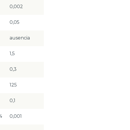
0,002
0,05
ausencia
1,5
0,3
125
0,1
4
0,001