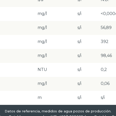
mg/l
s/i
<0,000
mg/l
s/i
56,89
mg/l
s/i
392
mg/l
s/i
98,46
NTU
s/i
0,2
mg/l
s/i
0,06
m
s/i
s/i
Datos de referencia, medidos de agua pozos de producción.