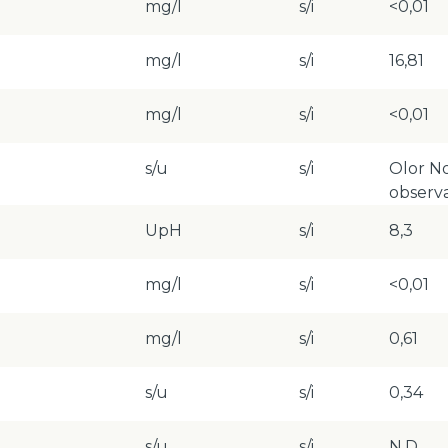
mg/l
s/i
<0,01
mg/l
s/i
16,81
mg/l
s/i
<0,01
s/u
s/i
Olor N
observ
UpH
s/i
8,3
mg/l
s/i
<0,01
mg/l
s/i
0,61
s/u
s/i
0,34
s/u
s/i
N.D.