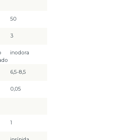
50
3
o
inodora
ado
6,5-8,5
0,05
1
insípida