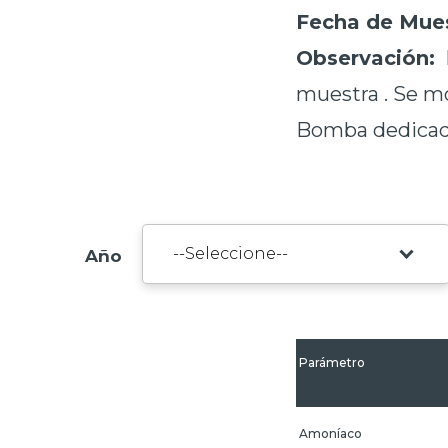
Fecha de Mues
Observación:
P
muestra . Se m
Bomba dedicada
Año
Parámetro
Amoníaco