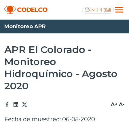
ENG
中国語
Monitoreo APR
Transparencia activa
APR El Colorado -
Monitoreo
Nosotros
Hidroquímico - Agosto
Operaciones
2020
Proyectos
Sustentabilidad
A+
A-
Innovación
Fecha de muestreo: 06-08-2020
Inversionistas