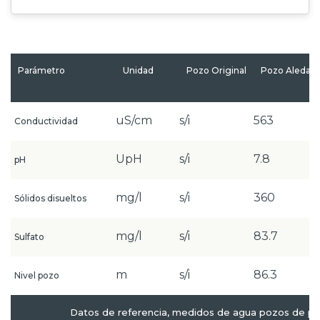
Parámetro
Unidad
Pozo Original
Pozo Aledañ
uS/cm
s/i
563
Conductividad
UpH
s/i
7.8
pH
mg/l
s/i
360
Sólidos disueltos
mg/l
s/i
83.7
Sulfato
m
s/i
86.3
Nivel pozo
Datos de referencia, medidos de agua pozos de pr