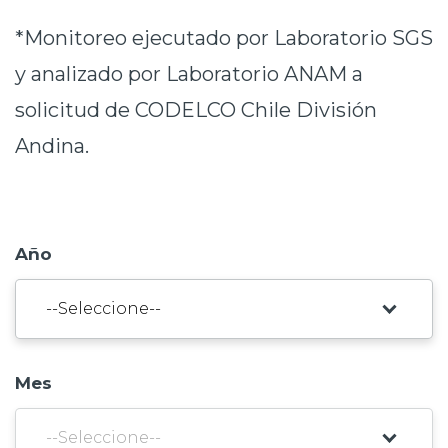
Prensa
*Monitoreo ejecutado por Laboratorio SGS
Trabaja en Codelco
y analizado por Laboratorio ANAM a
solicitud de CODELCO Chile División
Transparencia activa
Andina.
Canales de denuncia
Proveedores
Acceso trabajadores/as
Año
Mes