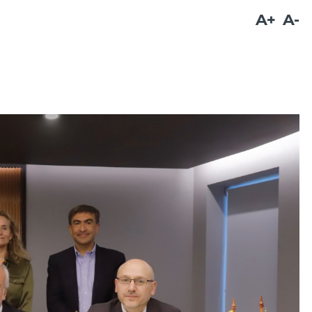
A+
A-