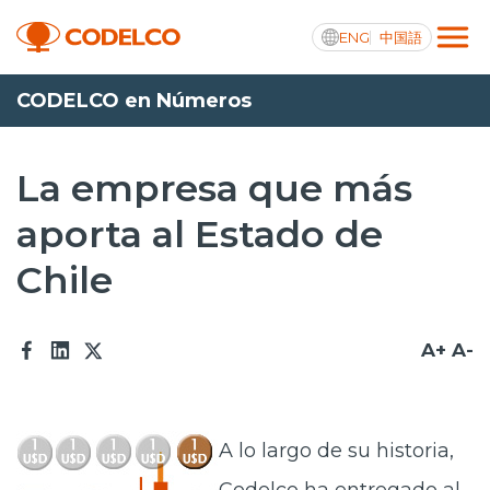
ENG
中国語
CODELCO en Números
Transparencia activa
La empresa que más
aporta al Estado de
Nosotros
Chile
Operaciones
Proyectos
A+
A-
Sustentabilidad
Innovación
A lo largo de su historia,
Inversionistas