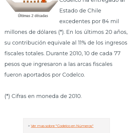
Codelco ha entregado al
Prensa
Estado de Chile
Trabaja en Codelco
excedentes por 84 mil
millones de dólares (*). En los últimos 20 años,
Transparencia activa
su contribución equivale al 11% de los ingresos
Canales de denuncia
fiscales totales. Durante 2010, 10 de cada 77
Proveedores
pesos que ingresaron a las arcas fiscales
Acceso trabajadores/as
fueron aportados por Codelco.
(*) Cifras en moneda de 2010.
>
Ver mas sobre "Codelco en Números"