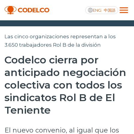
ENG
中国語
Transparencia activa
Las cinco organizaciones representan a los
3.650 trabajadores Rol B de la división
Codelco cierra por
Nosotros
anticipado negociación
Operaciones
colectiva con todos los
Proyectos
sindicatos Rol B de El
Sustentabilidad
Teniente
Innovación
El nuevo convenio, al igual que los
Inversionistas