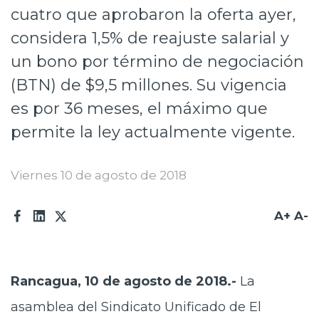
cuatro que aprobaron la oferta ayer,
Prensa
considera 1,5% de reajuste salarial y
Trabaja en Codelco
un bono por término de negociación
Transparencia activa
(BTN) de $9,5 millones. Su vigencia
es por 36 meses, el máximo que
Canales de denuncia
permite la ley actualmente vigente.
Proveedores
Acceso trabajadores/as
Viernes 10 de agosto de 2018
A+
A-
Rancagua, 10 de agosto de 2018.-
La
asamblea del Sindicato Unificado de El