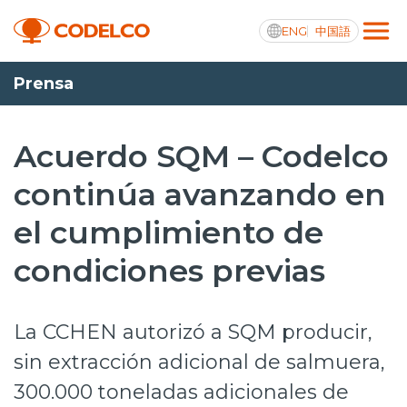
ENG
中国語
Prensa
Transparencia activa
Acuerdo SQM – Codelco
continúa avanzando en
Nosotros
el cumplimiento de
Operaciones
condiciones previas
Proyectos
Sustentabilidad
La CCHEN autorizó a SQM producir,
Innovación
sin extracción adicional de salmuera,
300.000 toneladas adicionales de
Inversionistas