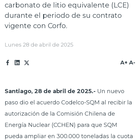
carbonato de litio equivalente (LCE)
Prensa
durante el periodo de su contrato
Trabaja en Codelco
vigente con Corfo.
Transparencia activa
Lunes 28 de abril de 2025
Canales de denuncia
Proveedores
A+
A-
Acceso trabajadores/as
Santiago, 28 de abril de 2025.-
Un nuevo
paso dio el acuerdo Codelco-SQM al recibir la
autorización de la Comisión Chilena de
Energía Nuclear (CCHEN) para que SQM
pueda ampliar en 300.000 toneladas la cuota