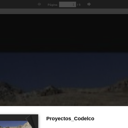
Página
/
5
Proyectos_Codelco