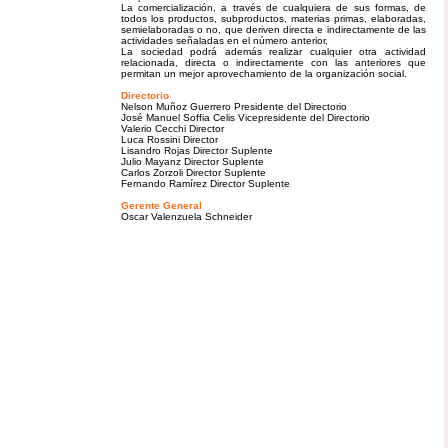
La comercialización, a través de cualquiera de sus formas, de
todos los productos, subproductos, materias primas, elaboradas,
semielaboradas o no, que deriven directa e indirectamente de las
actividades señaladas en el número anterior,
La sociedad podrá además realizar cualquier otra actividad
relacionada, directa o indirectamente con las anteriores que
permitan un mejor aprovechamiento de la organización social.
Directorio
Nelson Muñoz Guerrero Presidente del Directorio
José Manuel Soffia Celis Vicepresidente del Directorio
Valerio Cecchi Director
Luca Rossini Director
Lisandro Rojas Director Suplente
Julio Mayanz Director Suplente
Carlos Zorzoli Director Suplente
Fernando Ramírez Director Suplente
Gerente General
Oscar Valenzuela Schneider