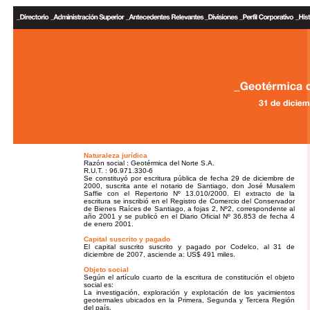
Naturaleza jurídica
Razón social : Geotérmica del Norte S.A.
R.U.T. : 96.971.330-6
Se constituyó por escritura pública de fecha 29 de diciembre de
2000, suscrita ante el notario de Santiago, don José Musalem
Saffie con el Repertorio Nº 13.010/2000. El extracto de la
escritura se inscribió en el Registro de Comercio del Conservador
de Bienes Raíces de Santiago, a fojas 2, Nº2, correspondente al
año 2001 y se publicó en el Diario Oficial Nº 36.853 de fecha 4
de enero 2001.
Capital suscrito y pagado
El capital suscrito suscrito y pagado por Codelco, al 31 de
diciembre de 2007, asciende a: US$ 491 miles.
Objeto social
Según el artículo cuarto de la escritura de constitución el objeto
social es:
La investigación, exploración y explotación de los yacimientos
geotermales ubicados en la Primera, Segunda y Tercera Región
del país.