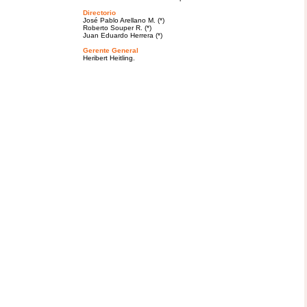
Directorio
José Pablo Arellano M. (*)
Roberto Souper R. (*)
Juan Eduardo Herrera (*)
Gerente General
Heribert Heitling.