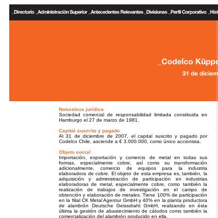
Naturaleza jurídica
Sociedad comercial de responsabilidad limitada constituida en
Hamburgo el 27 de marzo de 1981.
Capital suscrito y pagado
Al 31 de diciembre de 2007, el capital suscrito y pagado por
Codelco Chile, asciende a € 3.000.000, como único accionista.
Objeto social
Importación, exportación y comercio de metal en todas sus
formas, especialmente cobre, así como su transformación
adicionalmente, comercio de equipos para la industria
elaboradora de cobre. El objeto de esta empresa es, también, la
adquisición y administración de participación en industrias
elaboradoras de metal, especialmente cobre, como también la
realización de trabajos de investigación en el campo de
obtención y elaboración de metales. Tiene 100% de participación
en la filial CK Metal Agentur GmbH y 40% en la planta productora
de alambrón Deutsche Geissdraht GmbH, realizando en ésta
última la gestión de abastecimiento de cátodos como también la
comercialización del alambrón producido en ella.